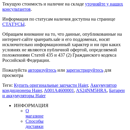
Текущую стоимость и наличие на складе
уточняйте у наших
консультантов
.
Информация по статусам наличия доступна на странице
СТАТУСЫ
.
Обращаем внимание на то, что данные, опубликованные на
интернет-сайте spareparts.sale и его поддоменах, носят
исключительно информационный характер и ни при каких
условиях не являются публичной офертой, определяемой
положениями Статей 435 и 437 (2) Гражданского кодекса
Российской Федерации.
Пожалуйста
авторизуйтесь
или
зарегистрируйтесь
для
просмотра
Теги:
Купить оригинальные запчасти Haier
,
Аккумулятор
кондиционера Haier
,
A001A4600001
,
AS24NM5HRA
,
Батареи
и аккумуляторы Haier
ИНФОРМАЦИЯ
О
магазине
Способы
доставки