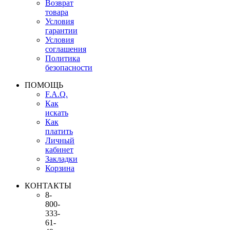
Возврат
товара
Условия
гарантии
Условия
соглашения
Политика
безопасности
ПОМОЩЬ
F.A.Q.
Как
искать
Как
платить
Личный
кабинет
Закладки
Корзина
КОНТАКТЫ
8-
800-
333-
61-