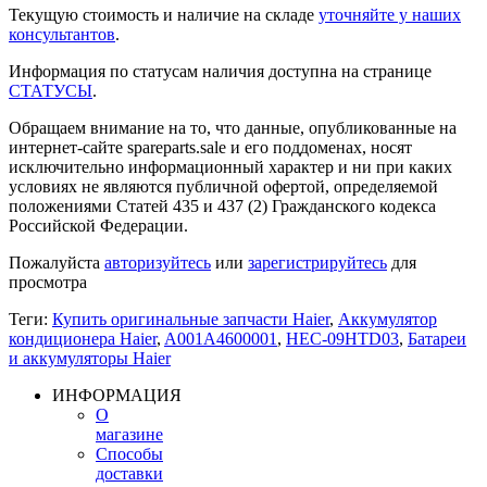
Текущую стоимость и наличие на складе
уточняйте у наших
консультантов
.
Информация по статусам наличия доступна на странице
СТАТУСЫ
.
Обращаем внимание на то, что данные, опубликованные на
интернет-сайте spareparts.sale и его поддоменах, носят
исключительно информационный характер и ни при каких
условиях не являются публичной офертой, определяемой
положениями Статей 435 и 437 (2) Гражданского кодекса
Российской Федерации.
Пожалуйста
авторизуйтесь
или
зарегистрируйтесь
для
просмотра
Теги:
Купить оригинальные запчасти Haier
,
Аккумулятор
кондиционера Haier
,
A001A4600001
,
HEC-09HTD03
,
Батареи
и аккумуляторы Haier
ИНФОРМАЦИЯ
О
магазине
Способы
доставки