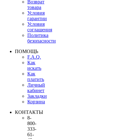
Возврат
товара
Условия
гарантии
Условия
соглашения
Политика
безопасности
ПОМОЩЬ
F.A.Q.
Как
искать
Как
платить
Личный
кабинет
Закладки
Корзина
КОНТАКТЫ
8-
800-
333-
61-