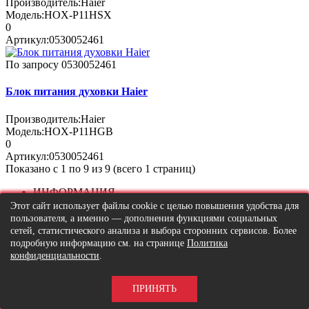
Производитель:
Haier
Модель:
HOX-P11HSX
0
Артикул:
0530052461
По запросу
0530052461
Блок питания духовки Haier
Производитель:
Haier
Модель:
HOX-P11HGB
0
Артикул:
0530052461
Показано с 1 по 9 из 9 (всего 1 страниц)
ИНФОРМАЦИЯ
О
Этот сайт использует файлы cookie с целью повышения удобства для
магазине
пользователя, а именно — дополнения функциями социальных
Способы
сетей, статистического анализа и выбора сторонних сервисов. Более
доставки
подробную информацию см. на странице
Политика
Возврат
конфиденциальности
.
товара
Условия
ПРИНЯТЬ
гарантии
Условия