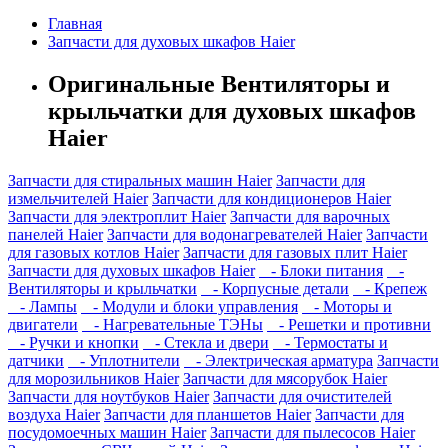
Главная
Запчасти для духовых шкафов Haier
Оригинальные Вентиляторы и
крыльчатки для духовых шкафов
Haier
Запчасти для стиральных машин Haier
Запчасти для
измельчителей Haier
Запчасти для кондиционеров Haier
Запчасти для электроплит Haier
Запчасти для варочных
панелей Haier
Запчасти для водонагревателей Haier
Запчасти
для газовых котлов Haier
Запчасти для газовых плит Haier
Запчасти для духовых шкафов Haier
- Блоки питания
-
Вентиляторы и крыльчатки
- Корпусные детали
- Крепеж
- Лампы
- Модули и блоки управления
- Моторы и
двигатели
- Нагревательные ТЭНы
- Решетки и противни
- Ручки и кнопки
- Стекла и двери
- Термостаты и
датчики
- Уплотнители
- Электрическая арматура
Запчасти
для морозильников Haier
Запчасти для мясорубок Haier
Запчасти для ноутбуков Haier
Запчасти для очистителей
воздуха Haier
Запчасти для планшетов Haier
Запчасти для
посудомоечных машин Haier
Запчасти для пылесосов Haier