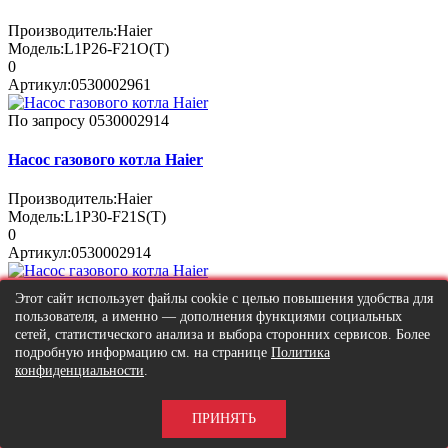
Производитель:
Haier
Модель:
L1P26-F21O(T)
0
Артикул:
0530002961
По запросу
0530002914
Насос газового котла Haier
Производитель:
Haier
Модель:
L1P30-F21S(T)
0
Артикул:
0530002914
По запросу
0040498001
Этот сайт использует файлы cookie с целью повышения удобства для
пользователя, а именно — дополнения функциями социальных
Насос газового котла Haier
сетей, статистического анализа и выбора сторонних сервисов. Более
подробную информацию см. на странице
Политика
Производитель:
Haier
конфиденциальности
.
Модель:
L1P26-F2(T)L1P26-F21(T)
0
ПРИНЯТЬ
Артикул:
0040498001