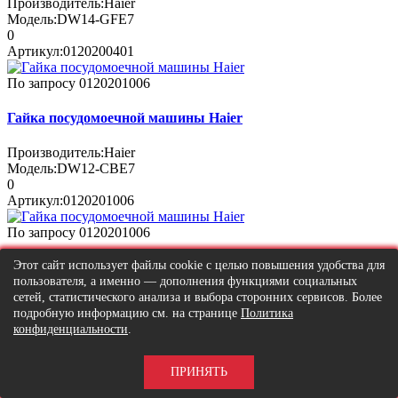
Производитель:
Haier
Модель:
DW14-GFE7
0
Артикул:
0120200401
По запросу
0120201006
Гайка посудомоечной машины Haier
Производитель:
Haier
Модель:
DW12-CBE7
0
Артикул:
0120201006
По запросу
0120201006
Этот сайт использует файлы cookie с целью повышения удобства для
Гайка посудомоечной машины Haier
пользователя, а именно — дополнения функциями социальных
сетей, статистического анализа и выбора сторонних сервисов. Более
Производитель:
Haier
подробную информацию см. на странице
Политика
Модель:
DW9-CBE7
конфиденциальности
.
0
Артикул:
0120201006
ПРИНЯТЬ
По запросу
0120200401