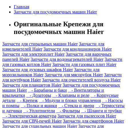
Главная
Запчасти для посудомоечных машин Haier
Оригинальные Крепежи для
посудомоечных машин Haier
Запчасти для стиральных машин Haier
Запчасти для
измельчителей Haier
Запчасти для кондиционеров Haier
Запчасти для электроплит Haier
Запчасти для варочных
панелей Haier
Запчасти для водонагревателей Haier
Запчасти
для газовых котлов Haier
Запчасти для газовых плит Haier
Запчасти для духовых шкафов Haier
Запчасти для
морозильников Haier
Запчасти для мясорубок Haier
Запчасти
для ноутбуков Haier
Запчасти для очистителей воздуха Haier
Запчасти для планшетов Haier
Запчасти для посудомоечных
машин Haier
- Барабаны и баки
- Вентиляторы и
крыльчатки
- Дозаторы
- Клапаны и реле
- Корпусные
детали
- Крепеж
- Модули и блоки управления
- Насосы
и помпы
- Полки и ящики
- Стекла и двери
- Термостаты
и датчики
- Уплотнители
- Фильтры
- Шланги и трубки
- Электрическая арматура
Запчасти для пылесосов Haier
Запчасти для СВЧ-печей Haier
Запчасти для смартфонов Haier
Запчасти для сушильных машин Haier
Запчасти для