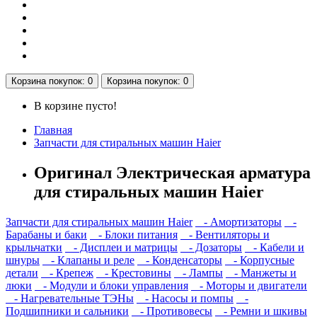
Корзина
покупок
: 0
Корзина
покупок
: 0
В корзине пусто!
Главная
Запчасти для стиральных машин Haier
Оригинал Электрическая арматура
для стиральных машин Haier
Запчасти для стиральных машин Haier
- Амортизаторы
-
Барабаны и баки
- Блоки питания
- Вентиляторы и
крыльчатки
- Дисплеи и матрицы
- Дозаторы
- Кабели и
шнуры
- Клапаны и реле
- Конденсаторы
- Корпусные
детали
- Крепеж
- Крестовины
- Лампы
- Манжеты и
люки
- Модули и блоки управления
- Моторы и двигатели
- Нагревательные ТЭНы
- Насосы и помпы
-
Подшипники и сальники
- Противовесы
- Ремни и шкивы