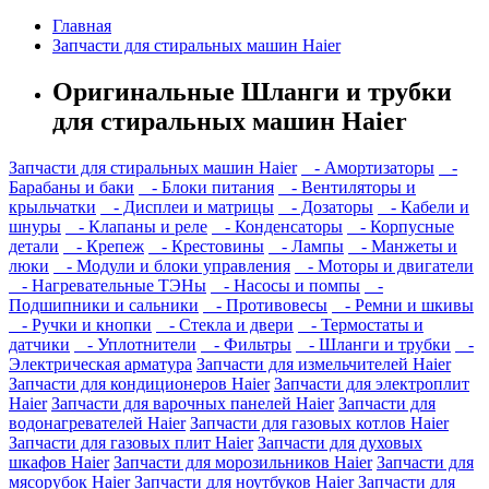
Главная
Запчасти для стиральных машин Haier
Оригинальные Шланги и трубки
для стиральных машин Haier
Запчасти для стиральных машин Haier
- Амортизаторы
-
Барабаны и баки
- Блоки питания
- Вентиляторы и
крыльчатки
- Дисплеи и матрицы
- Дозаторы
- Кабели и
шнуры
- Клапаны и реле
- Конденсаторы
- Корпусные
детали
- Крепеж
- Крестовины
- Лампы
- Манжеты и
люки
- Модули и блоки управления
- Моторы и двигатели
- Нагревательные ТЭНы
- Насосы и помпы
-
Подшипники и сальники
- Противовесы
- Ремни и шкивы
- Ручки и кнопки
- Стекла и двери
- Термостаты и
датчики
- Уплотнители
- Фильтры
- Шланги и трубки
-
Электрическая арматура
Запчасти для измельчителей Haier
Запчасти для кондиционеров Haier
Запчасти для электроплит
Haier
Запчасти для варочных панелей Haier
Запчасти для
водонагревателей Haier
Запчасти для газовых котлов Haier
Запчасти для газовых плит Haier
Запчасти для духовых
шкафов Haier
Запчасти для морозильников Haier
Запчасти для
мясорубок Haier
Запчасти для ноутбуков Haier
Запчасти для