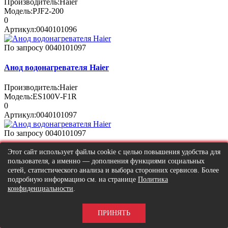
Производитель:
Haier
Модель:
PJF2-200
0
Артикул:
0040101096
По запросу
0040101097
Анод водонагревателя Haier
Производитель:
Haier
Модель:
ES100V-F1R
0
Артикул:
0040101097
По запросу
0040101097
Этот сайт использует файлы cookie с целью повышения удобства для
Анод водонагревателя Haier
пользователя, а именно — дополнения функциями социальных
сетей, статистического анализа и выбора сторонних сервисов. Более
Производитель:
Haier
подробную информацию см. на странице
Политика
Модель:
ES80V-R1H
конфиденциальности
.
0
Артикул:
0040101097
ПРИНЯТЬ
По запросу
0040100617C