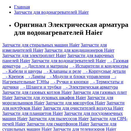
Главная
Запчасти для водонагревателей Haier
Оригинал Электрическая арматура
для водонагревателей Haier
Запчасти для стиральных машин Haier
Запчасти для
измельчителей Haier
Запчасти для кондиционеров Haier
Запчасти для электроплит Haier
Запчасти для варочных
панелей Haier
Запчасти для водонагревателей Haier
- Газовая
арматура
- Дисплеи и матрицы
- Испарители и конденсеры
- Кабели и шнуры
- Клапаны и реле
- Корпусные детали
- Крепеж
- Лампы
- Модули и блоки управления
-
Нагревательные ТЭНы
- Ручки и кнопки
- Термостаты и
датчики
- Шланги и трубки
- Электрическая арматура
Запчасти для газовых котлов Haier
Запчасти для газовых плит
Haier
Запчасти для духовых шкафов Haier
Запчасти для
морозильников Haier
Запчасти для мясорубок Haier
Запчасти
для ноутбуков Haier
Запчасти для очистителей воздуха Haier
Запчасти для планшетов Haier
Запчасти для посудомоечных
машин Haier
Запчасти для пылесосов Haier
Запчасти для СВЧ-
печей Haier
Запчасти для смартфонов Haier
Запчасти для
сушильных машин Haier
Запчасти для телевизоров Haier