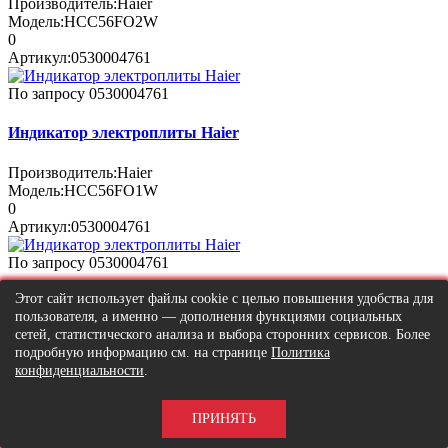
Производитель:
Haier
Модель:
HCC56FO2W
0
Артикул:
0530004761
По запросу
0530004761
Индикатор электроплиты Haier
Производитель:
Haier
Модель:
HCC56FO1W
0
Артикул:
0530004761
По запросу
0530004761
Этот сайт использует файлы cookie с целью повышения удобства для
Индикатор электроплиты Haier
пользователя, а именно — дополнения функциями социальных
сетей, статистического анализа и выбора сторонних сервисов. Более
Производитель:
Haier
подробную информацию см. на странице
Политика
Модель:
HCC56CFO1C
конфиденциальности
.
0
Артикул:
0530004761
ПРИНЯТЬ
По запросу
0530004761