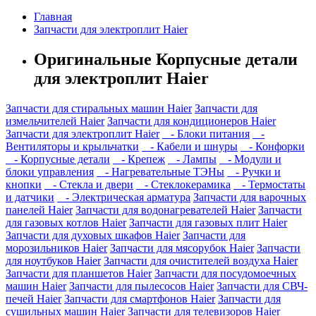
Главная
Запчасти для электроплит Haier
Оригинальные Корпусные детали
для электроплит Haier
Запчасти для стиральных машин Haier
Запчасти для
измельчителей Haier
Запчасти для кондиционеров Haier
Запчасти для электроплит Haier
- Блоки питания
-
Вентиляторы и крыльчатки
- Кабели и шнуры
- Конфорки
- Корпусные детали
- Крепеж
- Лампы
- Модули и
блоки управления
- Нагревательные ТЭНы
- Ручки и
кнопки
- Стекла и двери
- Стеклокерамика
- Термостаты
и датчики
- Электрическая арматура
Запчасти для варочных
панелей Haier
Запчасти для водонагревателей Haier
Запчасти
для газовых котлов Haier
Запчасти для газовых плит Haier
Запчасти для духовых шкафов Haier
Запчасти для
морозильников Haier
Запчасти для мясорубок Haier
Запчасти
для ноутбуков Haier
Запчасти для очистителей воздуха Haier
Запчасти для планшетов Haier
Запчасти для посудомоечных
машин Haier
Запчасти для пылесосов Haier
Запчасти для СВЧ-
печей Haier
Запчасти для смартфонов Haier
Запчасти для
сушильных машин Haier
Запчасти для телевизоров Haier