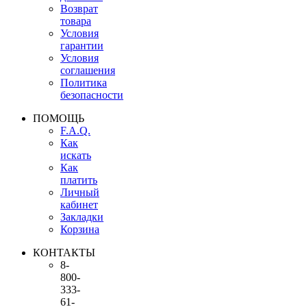
Возврат
товара
Условия
гарантии
Условия
соглашения
Политика
безопасности
ПОМОЩЬ
F.A.Q.
Как
искать
Как
платить
Личный
кабинет
Закладки
Корзина
КОНТАКТЫ
8-
800-
333-
61-